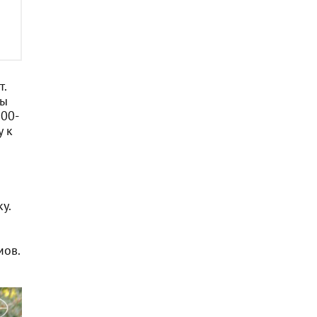
т.
ты
100-
у к
у.
мов.