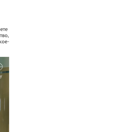
аете
тво,
кое-