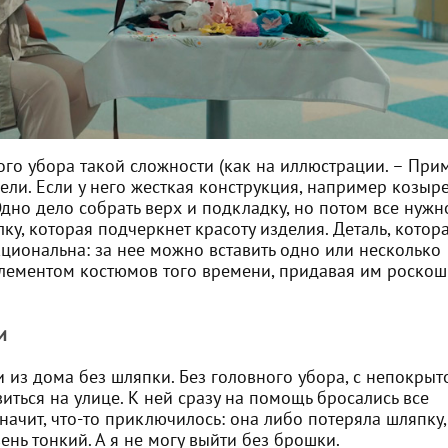
го убора такой сложности (как на иллюстрации. – Прим
ели. Если у него жесткая конструкция, например козыр
 Одно дело собрать верх и подкладку, но потом все нужн
лку, которая подчеркнет красоту изделия. Деталь, котор
циональна: за нее можно вставить одно или несколько
лементом костюмов того времени, придавая им роскош
и
 из дома без шляпки. Без головного убора, с непокрыт
иться на улице. К ней сразу на помощь бросались все
ачит, что-то приключилось: она либо потеряла шляпку,
ень тонкий. А я не могу выйти без брошки.