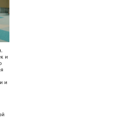
.
ек и
о
ая
и и
ой