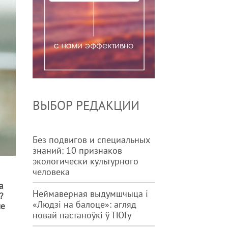
ВЫБОР РЕДАКЦИИ
Без подвигов и специальных
знаний: 10 признаков
экологически культурного
человека
а
Неймаверная выдумшчыца і
?
«Людзі на балоце»: агляд
не
новай пастаноўкі ў ТЮГу