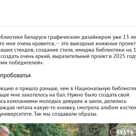
блиотеке Беларуси графическим дизайнером уже 13 ле
 что мне очень нравится, – это выездные книжные проек
аших стендов, создание стиля, имиджа библиотеки на 
 создать очень яркий, выразительный проект в 2025 год
ами победителей».
опробовать»
укцию я пришла раньше, чем в Национальную библиотек
льше мне захотелось на бал. Нужно было создать свой
ись компаниями молодых девушек и шили, делились
 Каждая читала какую-то книжку, смотрела альбом костю
университете. Так мы создавали образы.