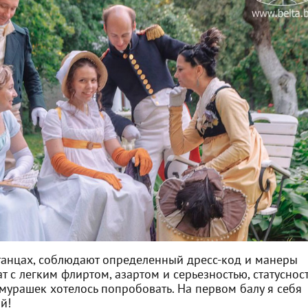
 танцах, соблюдают определенный дресс-код и манеры
т с легким флиртом, азартом и серьезностью, статуснос
 мурашек хотелось попробовать. На первом балу я себя
й!