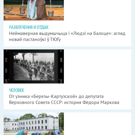
РАЗВЛЕЧЕНИЯ И ОТДЫХ
Неймаверная выдумшчыца і «Людзі на балоце»: агляд
новай пастаноўкі ў ТЮГу
ЧЕЛОВЕК
От узника «Березы-Картузской» до депутата
Верховного Совета СССР: история Федора Маркова