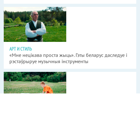
АРТ И СТИЛЬ
«Мне нецікава проста жыць». Гэты беларус даследуе і
рэстаўрыруе музычныя інструменты
ИНТЕЛЛЕКТ
Як знайсці тую самую цікавую кніжную навінку?
Прапануем пяць цікавых варыянтаў