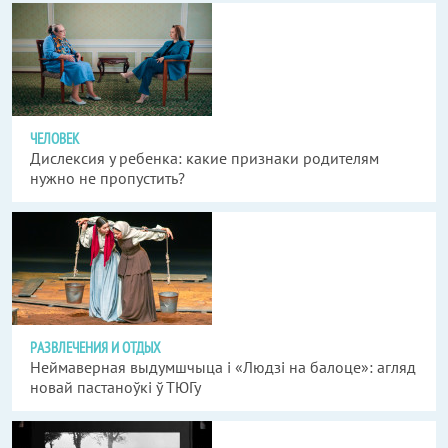
ЧЕЛОВЕК
Дислексия у ребенка: какие признаки родителям
нужно не пропустить?
РАЗВЛЕЧЕНИЯ И ОТДЫХ
Неймаверная выдумшчыца і «Людзі на балоце»: агляд
новай пастаноўкі ў ТЮГу