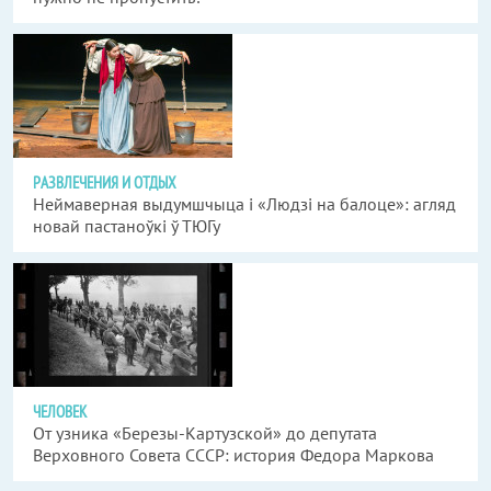
РАЗВЛЕЧЕНИЯ И ОТДЫХ
Неймаверная выдумшчыца і «Людзі на балоце»: агляд
новай пастаноўкі ў ТЮГу
ЧЕЛОВЕК
От узника «Березы-Картузской» до депутата
Верховного Совета СССР: история Федора Маркова