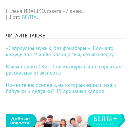
| Елена ИВАШКО, газета «7 дней».
| Фото
БЕЛТА
.
ЧИТАЙТЕ ТАКЖЕ
«Сапраўдны мужык, без фанабэрыі». Вось што
кажуць пра Міхаіла Казінца тыя, хто яго ведаў
В чем подвох? Как бросить курить и не сорваться
рассказывают эксперты
Помните велосипеды, на которых ездили наши
бабушки и дедушки? 19 архивных кадров