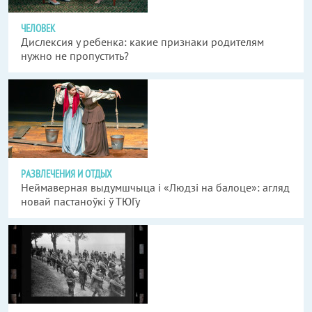
ЧЕЛОВЕК
Дислексия у ребенка: какие признаки родителям
нужно не пропустить?
РАЗВЛЕЧЕНИЯ И ОТДЫХ
Неймаверная выдумшчыца і «Людзі на балоце»: агляд
новай пастаноўкі ў ТЮГу