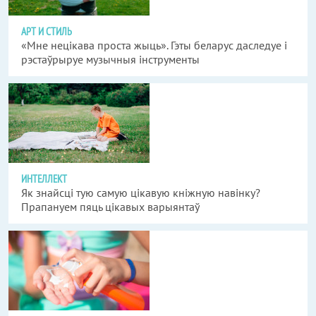
АРТ И СТИЛЬ
«Мне нецікава проста жыць». Гэты беларус даследуе і
рэстаўрыруе музычныя інструменты
ИНТЕЛЛЕКТ
Як знайсці тую самую цікавую кніжную навінку?
Прапануем пяць цікавых варыянтаў